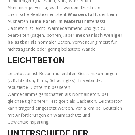
feinkörniger Quarzsand, Kalk, Wasser und
Aluminiumpulver zugesetzt werden. Durch die
chemische Reaktion entsteht
Wasserstoff
, der beim
Aushärten
feine Poren im Material
hinterlässt.
Gasbeton ist leicht, wärmedämmend und gut zu
bearbeiten (sägen, bohren), aber
mechanisch weniger
belastbar
als normaler Beton. Verwendung meist für
nichttragende oder gering belastete Wände.
LEICHTBETON
Leichtbeton ist Beton mit leichten Gesteinskörnungen
(z. B. Blähton, Bims, Schaumglas). Er verbindet
reduzierte Dichte mit besseren
Wärmedämmeigenschaften als Normalbeton, bei
gleichzeitig höherer Festigkeit als Gasbeton. Leichtbeton
kann tragend eingesetzt werden, vor allem bei Bauteilen
mit Anforderungen an Wärmeschutz und
Gewichtseinsparung.
UNTERSCHIEDE DER