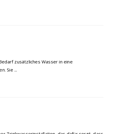
Bedarf zusätzliches Wasser in eine
 Sie ...
er Trinkwasserinstallation, das dafür sorgt, dass