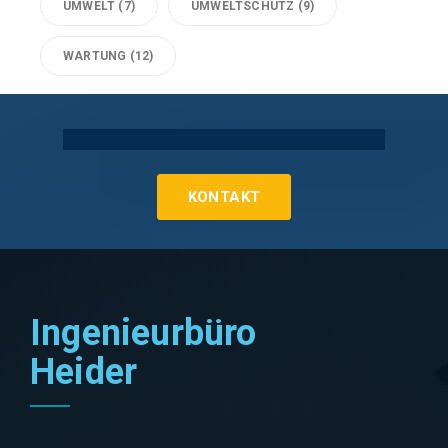
UMWELT
(7)
UMWELTSCHUTZ
(9)
WARTUNG
(12)
Technische Gebäudeausrüstung Köln
KONTAKT
Ingenieurbüro
Heider