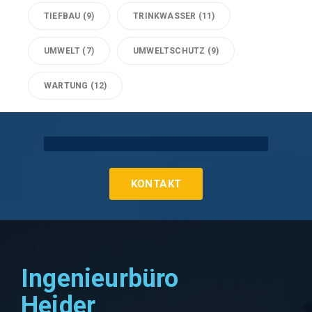
TIEFBAU
(9)
TRINKWASSER
(11)
UMWELT
(7)
UMWELTSCHUTZ
(9)
WARTUNG
(12)
Technische Gebäudeausrüstung Köln
KONTAKT
Ingenieurbüro
Heider