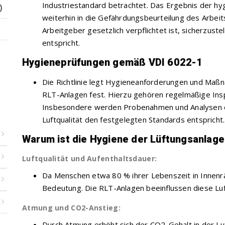
Industriestandard betrachtet. Das Ergebnis der hyg
)
weiterhin in die Gefährdungsbeurteilung des Arbei
Arbeitgeber gesetzlich verpflichtet ist, sicherzuste
entspricht.
Hygieneprüfungen gemäß VDI 6022-1
Die Richtlinie legt Hygieneanforderungen und Maß
RLT-Anlagen fest. Hierzu gehören regelmäßige Ins
Insbesondere werden Probenahmen und Analysen du
Luftqualität den festgelegten Standards entspricht.
Warum ist die Hygiene der Lüftungsanlage
Luftqualität und Aufenthaltsdauer:
Da Menschen etwa 80 % ihrer Lebenszeit in Innenrä
Bedeutung. Die RLT-Anlagen beeinflussen diese Luf
Atmung und CO2-Anstieg:
Durch Atmung erhöht sich der CO2-Gehalt in der Lu