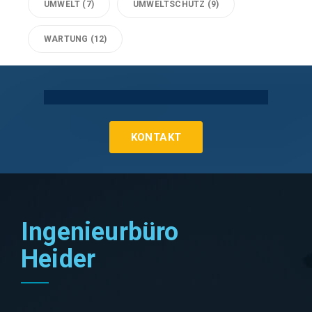
UMWELT
(7)
UMWELTSCHUTZ
(9)
WARTUNG
(12)
Technische Gebäudeausrüstung Köln
KONTAKT
Ingenieurbüro
Heider