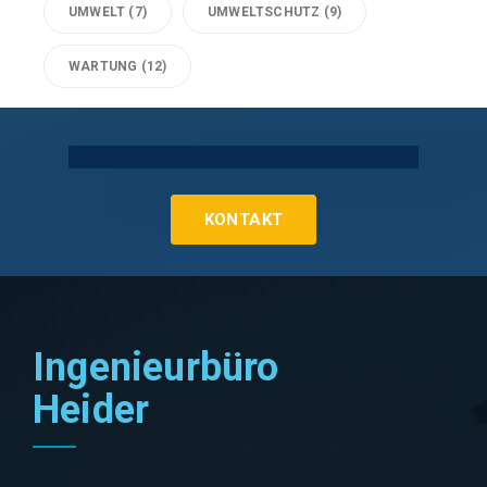
UMWELT
(7)
UMWELTSCHUTZ
(9)
WARTUNG
(12)
Technische Gebäudeausrüstung Köln
KONTAKT
Ingenieurbüro
Heider