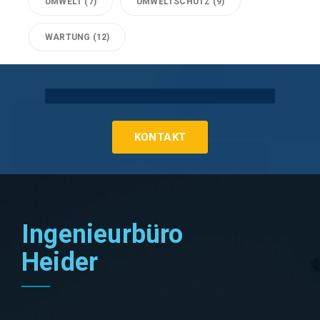
UMWELT
(7)
UMWELTSCHUTZ
(9)
WARTUNG
(12)
Technische Gebäudeausrüstung Köln
KONTAKT
Ingenieurbüro
Heider