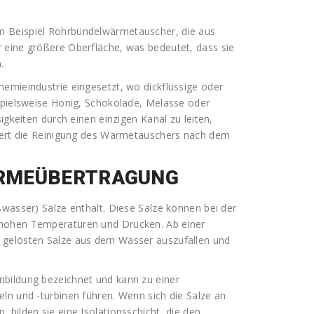
m Beispiel Rohrbündelwärmetauscher, die aus
 eine größere Oberfläche, was bedeutet, dass sie
.
emieindustrie eingesetzt, wo dickflüssige oder
spielsweise Honig, Schokolade, Melasse oder
igkeiten durch einen einzigen Kanal zu leiten,
htert die Reinigung des Wärmetauschers nach dem
ÄRMEÜBERTRAGUNG
ßwasser) Salze enthält. Diese Salze können bei der
 hohen Temperaturen und Drücken. Ab einer
 gelösten Salze aus dem Wasser auszufallen und
nbildung bezeichnet und kann zu einer
ln und -turbinen führen. Wenn sich die Salze an
bilden sie eine Isolationsschicht, die den