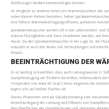
dickflüssigen Medien beeinträchtigen können.
Im Vergleich zu anderen Arten von Wärmetauschern wie zu
vielen kleinen Rohren bestehen, haben Spiralwärmetauscher
eine höhere Wärmeübertragungseffizienz aufweisen können
Spiralwärmetauscher werden oft in der Lebensmittel- und Ch
viskose Flüssigkeiten und Gase verarbeitet werden, wie bei
Harze. Da der Spiralwärmetauscher in der Lage ist, die Flüss
reduziert er auch das Risiko von Verstopfungen und erleic
Einsatz.
BEEINTRÄCHTIGUNG DER W
Es ist wichtig zu beachten, dass auch Leitungswasser (= Sü
Dampferzeugung ein Problem darstellen, insbesondere bei
Temperatur von etwa 60 Grad Celsius beginnen die meisten
lagern sich auf heißen Flächen ab.
Dieses Phänomen wird als Salzabscheidung oder Kesselstei
Beeinträchtigung der Leistung und Effizienz von Dampfkesse
den Oberflächen der Dampferzeuger und -leitungen ablagern, 