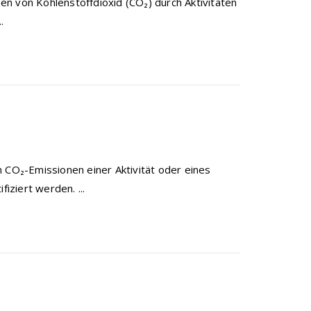
n von Kohlenstoffdioxid (CO₂) durch Aktivitäten
.
n CO₂-Emissionen einer Aktivität oder eines
ziert werden. ...