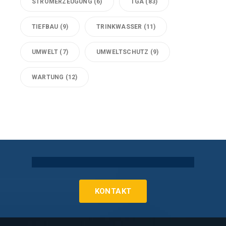
STROMERZEUGUNG
(6)
TGA
(83)
TIEFBAU
(9)
TRINKWASSER
(11)
UMWELT
(7)
UMWELTSCHUTZ
(9)
WARTUNG
(12)
Technische Gebäudeausrüstung Köln
KONTAKT